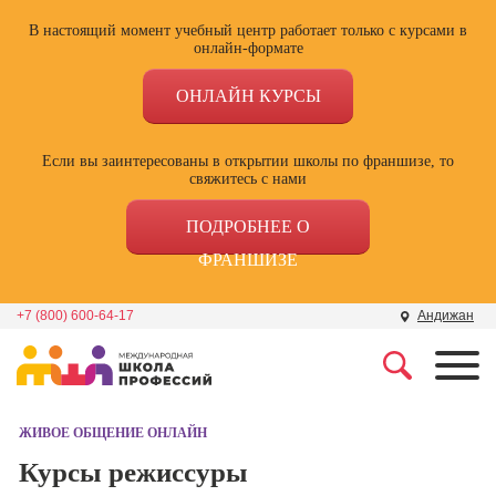
В настоящий момент учебный центр работает только с курсами в
онлайн-формате
ОНЛАЙН КУРСЫ
Если вы заинтересованы в открытии школы по франшизе, то
свяжитесь с нами
ПОДРОБНЕЕ О
ФРАНШИЗЕ
+7 (800) 600-64-17
Андижан
Профессии
Школа маркетинга и
рекламы
ЖИВОЕ ОБЩЕНИЕ ОНЛАЙН
Профессия
Специалист по
Курсы режиссуры
Школа дизайна
поисковой