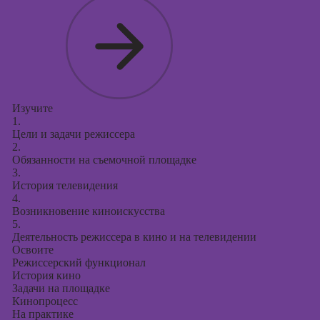
Курсы
продвижения в
социальных
сетях
Курсы
таргетированной
рекламы
Изучите
1.
Курсы
Цели и задачи режиссера
продюсирования
2.
проектов
Обязанности на съемочной площадке
3.
Курсы создания
История телевидения
презентаций в
4.
PowerPoint
Возникновение киноискусства
5.
Деятельность режиссера в кино и на телевидении
Освоите
Режиссерский функционал
История кино
Задачи на площадке
Кинопроцесс
На практике