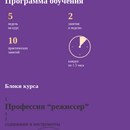
Программа обучения
Курсы
Онлайн-обучение
5
2
копирайтинга
недель
занятия
Курсы по
на курс
в неделю
созданию
10
контента
Курсы по
практических
занятий
поисковой
оптимизации
каждое
по
1.5 часа
сайтов (seo-
продвижение
сайтов)
Блоки курса
Курсы создания
и продвижения
1
сайтов на Tilda
Профессия “режиссер”
Курсы
1
контекстной
1
рекламы
содержание и инструменты