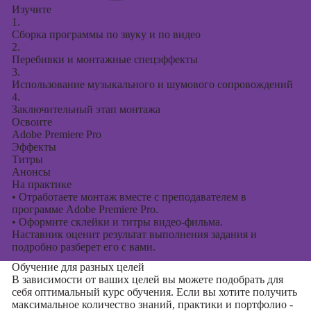
Изучите
1.
Сборка программы по звуку и по видео
2.
Перебивки и монтажные спецэффекты
3.
Использование музыкального и шумового сопровождений
4.
Заключительный этап монтажа
Освоите
Adobe Premiere Pro
Эффекты
Титры
Анонсы
На практике
•
Отработаете монтаж вместе с преподавателем в
программе Adobe Premiere Pro.
•
Оформите склейки и титры видео-фильма.
Наставник оценит результат выполнения задания и
подробно разберет его с вами.
Обучение для разных целей
В зависимости от ваших целей вы можете подобрать для
себя оптимальный курс обучения. Если вы хотите получить
максимальное количество знаний, практики и портфолио -