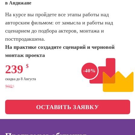
в Андижане
оптимизации
сайтов (seo-
Школа нейросетей и
На курсе вы пройдете все этапы работы над
продвижение
программирования
сайтов)
авторским фильмом: от замысла и работы над
сценарием до подбора актеров, монтажа и
Школа психологии
Профессия
постпродакшена.
Интернет-
маркетолог
На практике создадите сценарий и черновой
Школа актерского
мастерства
монтаж проекта
Профессия
Менеджер по
239
$
маркетингу в
Школа бизнеса и
-40%
социальных
управления
скидка до 8 Августа
сетях (SMM-
менеджер)
399
$
Фотошкола
Профессия
Специалист по
ОСТАВИТЬ ЗАЯВКУ
Школа медиа
таргетингу
Школа рисования
Курсы