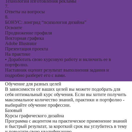
Технологии изготовления рекламы
7.
Ответы на вопросы
8.
БОНУС: лонгрид “психология дизайна”
Освоите
Продвижение профиля
Векторная графика
Adobe Illustrator
Презентация проекта
На практике
•
Доработать свою курсовую работу и включить ее в
портфолио.
Наставник оценит результат выполнения задания и
подробно разберет его с вами.
Обучение для разных целей
В зависимости от ваших целей вы можете подобрать для
себя оптимальный курс обучения. Если вы хотите получить
максимальное количество знаний, практики и портфолио -
выбирайте обучение профессии.
Базовый
Курсы графического дизайна
Программа с акцентом на практическое применение знаний
и быстрый результат, за короткий срок вы углубитесь в тему
и повысите свою квалификацию