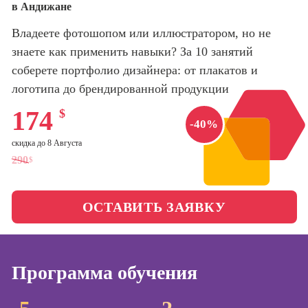
в Андижане
оптимизации
сайтов (seo-
Школа нейросетей и
Владеете фотошопом или иллюстратором, но не
продвижение
программирования
сайтов)
знаете как применить навыки? За 10 занятий
соберете портфолио дизайнера: от плакатов и
Школа психологии
Профессия
логотипа до брендированной продукции
Интернет-
маркетолог
Школа актерского
174
$
-40%
мастерства
Профессия
Менеджер по
скидка до 8 Августа
маркетингу в
Школа бизнеса и
290
$
социальных
управления
сетях (SMM-
менеджер)
ОСТАВИТЬ ЗАЯВКУ
Фотошкола
Профессия
Специалист по
Школа медиа
таргетингу
Программа обучения
Школа рисования
Курсы