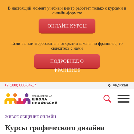
В настоящий момент учебный центр работает только с курсами в
онлайн-формате
ОНЛАЙН КУРСЫ
Если вы заинтересованы в открытии школы по франшизе, то
свяжитесь с нами
ПОДРОБНЕЕ О
ФРАНШИЗЕ
+7 (800) 600-64-17
Андижан
Профессии
Школа маркетинга и
рекламы
ЖИВОЕ ОБЩЕНИЕ ОНЛАЙН
Профессия
Специалист по
Курсы графического дизайна
Школа дизайна
поисковой