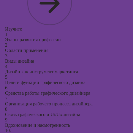
Курсы
продвижения в
социальных
сетях
Изучите
Курсы
1.
таргетированной
Этапы развития профессии
рекламы
2.
Области применения
Курсы
3.
продюсирования
Виды дизайна
проектов
4.
Дизайн как инструмент маркетинга
Курсы создания
5.
презентаций в
Цели и функции графического дизайна
PowerPoint
6.
Средства работы графического дизайнера
7.
Организация рабочего процесса дизайнера
8.
Связь графического и Ui/Ux-дизайна
9.
Вдохновение и насмотренность
10.