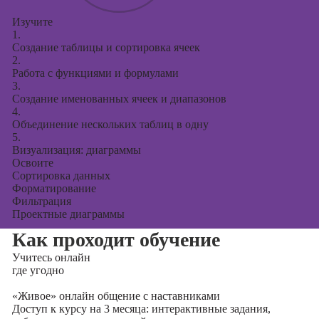
Изучите
1.
Создание таблицы и сортировка ячеек
2.
Работа с функциями и формулами
3.
Создание именованных ячеек и диапазонов
4.
Объединение нескольких таблиц в одну
5.
Визуализация: диаграммы
Освоите
Сортировка данных
Форматирование
Фильтрация
Проектные диаграммы
Как проходит обучение
Учитесь
онлайн
где угодно
«Живое» онлайн общение с наставниками
Доступ к курсу на 3 месяца: интерактивные задания,