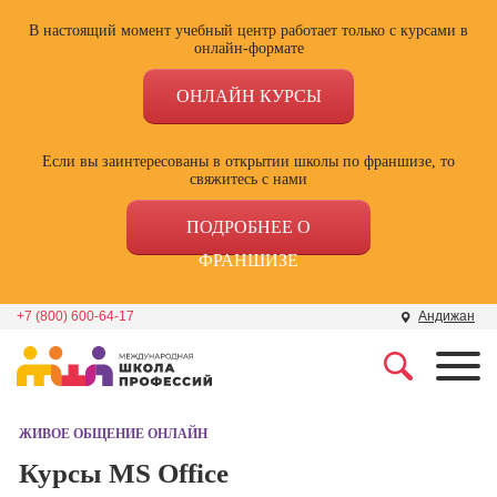
В настоящий момент учебный центр работает только с курсами в
онлайн-формате
ОНЛАЙН КУРСЫ
Если вы заинтересованы в открытии школы по франшизе, то
свяжитесь с нами
ПОДРОБНЕЕ О
ФРАНШИЗЕ
+7 (800) 600-64-17
Андижан
Профессии
Школа маркетинга и
рекламы
ЖИВОЕ ОБЩЕНИЕ ОНЛАЙН
Профессия
Специалист по
Курсы MS Office
Школа дизайна
поисковой