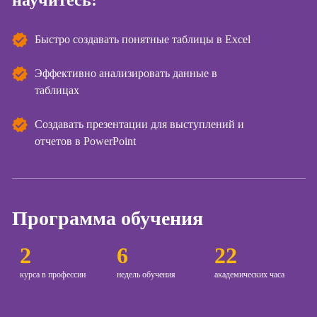
научитесь:
Курсы
Онлайн-обучение
копирайтинга
Быстро создавать понятные таблицы в Excel
Курсы по
Эффективно анализировать данные в
созданию
таблицах
контента
Курсы по
Создавать презентации для выступлений и
поисковой
отчетов в PowerPoint
оптимизации
сайтов (seo-
продвижение
сайтов)
Программа обучения
Курсы создания
и продвижения
сайтов на Tilda
2
6
22
Курсы
курса в профессии
недель обучения
академических часа
контекстной
рекламы