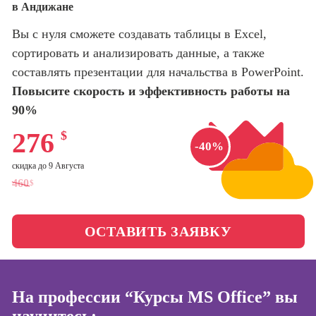
в Андижане
оптимизации
сайтов (seo-
Школа нейросетей и
Вы с нуля сможете создавать таблицы в Excel,
продвижение
программирования
сайтов)
сортировать и анализировать данные, а также
составлять презентации для начальства в PowerPoint.
Школа психологии
Профессия
Повысите скорость и эффективность работы на
Интернет-
маркетолог
90%
Школа актерского
мастерства
Профессия
276
$
Менеджер по
-40%
маркетингу в
Школа бизнеса и
скидка до 9 Августа
социальных
управления
460
$
сетях (SMM-
менеджер)
Фотошкола
Профессия
ОСТАВИТЬ ЗАЯВКУ
Специалист по
Школа медиа
таргетингу
Школа рисования
На профессии “Курсы MS Office” вы
Курсы