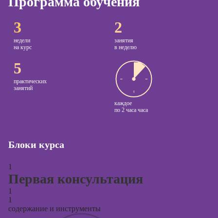
Программа обучения
Курсы
Онлайн-обучение
3
2
копирайтинга
недели
занятия
Курсы по
на курс
в неделю
созданию
5
контента
Курсы по
практических
занятий
поисковой
оптимизации
каждое
сайтов (seo-
по
2 часа часа
продвижение
сайтов)
Блоки курса
Курсы создания
и продвижения
1
сайтов на Tilda
Первая консультация
Курсы
1
контекстной
1
рекламы
содержание и инструменты