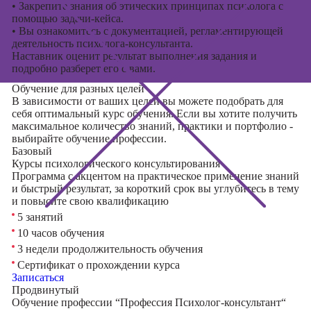
•
Закрепите знания об этических принципах психолога с
помощью задачи-кейса.
•
Вы ознакомитесь с документацией, регламентирующей
деятельность психолога-консультанта.
Наставник оценит результат выполнения задания и
подробно разберет его с вами.
Обучение для разных целей
В зависимости от ваших целей вы можете подобрать для
себя оптимальный курс обучения. Если вы хотите получить
максимальное количество знаний, практики и портфолио -
выбирайте обучение профессии.
Базовый
Курсы психологического консультирования
Программа с акцентом на практическое применение знаний
и быстрый результат, за короткий срок вы углубитесь в тему
и повысите свою квалификацию
5 занятий
10 часов обучения
3 недели продолжительность обучения
Сертификат о прохождении курса
Записаться
Продвинутый
Обучение профессии “Профессия Психолог-консультант“