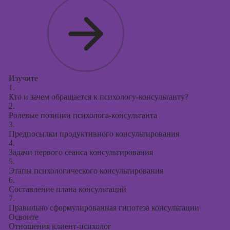
Курсы
продвижения в
социальных
сетях
Курсы
таргетированной
рекламы
Изучите
1.
Курсы
Кто и зачем обращается к психологу-консультанту?
продюсирования
2.
проектов
Ролевые позиции психолога-консультанта
3.
Курсы создания
Предпосылки продуктивного консультирования
презентаций в
4.
PowerPoint
Задачи первого сеанса консультирования
5.
Этапы психологического консультирования
6.
Составление плана консультаций
7.
Правильно сформулированная гипотеза консультации
Освоите
Отношения клиент-психолог