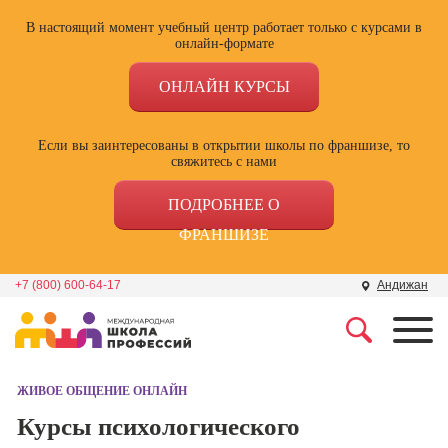
В настоящий момент учебный центр работает только с курсами в
онлайн-формате
ОНЛАЙН КУРСЫ
Если вы заинтересованы в открытии школы по франшизе, то
свяжитесь с нами
ПОДРОБНЕЕ О
ФРАНШИЗЕ
+7 (800) 600-64-17
Андижан
Профессии
Школа маркетинга и
рекламы
ЖИВОЕ ОБЩЕНИЕ ОНЛАЙН
Профессия
Специалист по
Курсы психологического
Школа дизайна
поисковой