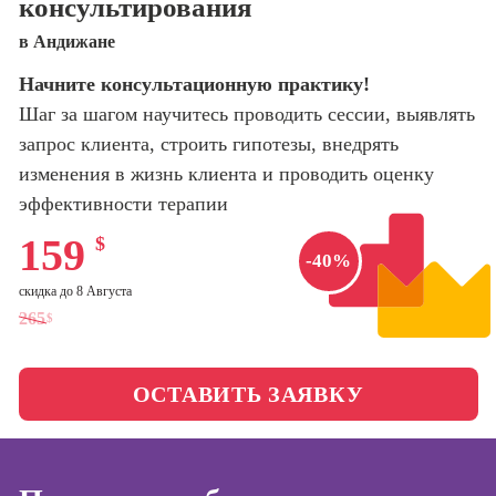
консультирования
оптимизации
сайтов (seo-
Школа нейросетей и
в Андижане
продвижение
программирования
сайтов)
Начните консультационную практику!
Шаг за шагом научитесь проводить сессии, выявлять
Школа психологии
Профессия
Интернет-
запрос клиента, строить гипотезы, внедрять
маркетолог
изменения в жизнь клиента и проводить оценку
Школа актерского
мастерства
эффективности терапии
Профессия
Менеджер по
159
$
маркетингу в
Школа бизнеса и
-40%
социальных
управления
сетях (SMM-
скидка до 8 Августа
менеджер)
265
$
Фотошкола
Профессия
Специалист по
ОСТАВИТЬ ЗАЯВКУ
Школа медиа
таргетингу
Школа рисования
Курсы