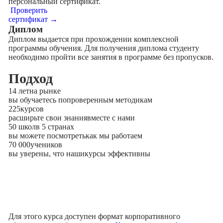
персональный сертификат.
Проверить
сертификат →
Диплом
Диплом выдается при прохождении комплексной
программы обучения. Для получения диплома студенту
необходимо пройти все занятия в программе без пропусков.
Подход
14 лет
на рынке
вы обучаетесь по
проверенным методикам
225
курсов
расширьте свои знания
вместе с нами
50 школ
в 5 странах
вы можете посмотреть
как мы работаем
70 000
учеников
вы уверены, что наши
курсы эффективны
Для этого курса доступен формат корпоративного