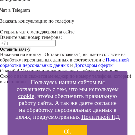
Чат в Telegram
Заказать консультацию по телефону
Открыть чат с менеджером на сайте
Введите ваш номер телефона:
Оставить заявку
Нажимая на кнопку "
Оставить заявку
", вы даете согласие на
обработку персональных данных в соответствии с
Политикой
обработки персональных данных
и
Договором оферты
Спасибо! Мы получили вашу заявку на обратный звонок
Скоро с вами свяжется менеджер по номеру телефона, который
Пользуясь нашим сайтом вы
вы оставили
соглашаетесь с тем, что мы используем
cookie
, чтобы обеспечить правильную
работу сайта. А так же даете согласие
Внимание!
на обработку персональных данных в
В выбранном вами городе
на данный момент нет учебного
целях, предусмотренных
Политикой ПД
центра
.
Обучение по курсу проходит в
онлайн-формате
— вы сможете
пройти программу дистанционно с доступом к урокам,
Ok
материалам и поддержкой наставника.