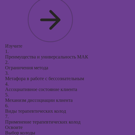
Курсы
продвижения в
социальных
сетях
Курсы
таргетированной
рекламы
Изучите
1.
Курсы
Преимущества и универсальность МАК
продюсирования
2.
проектов
Ограничения метода
3.
Курсы создания
Метафора в работе с бессознательным
презентаций в
4.
PowerPoint
Ассоциативное состояние клиента
5.
Механизм диссоциации клиента
6.
Виды терапевтических колод
7.
Применение терапевтических колод
Освоите
Выбор колоды