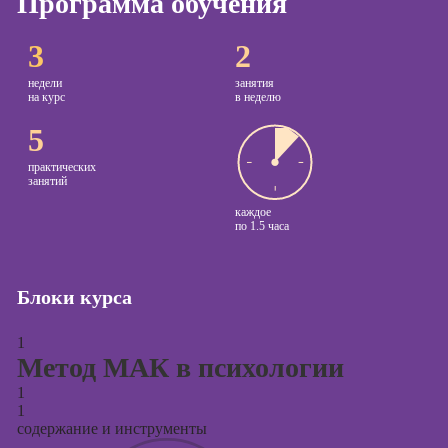
Программа обучения
Курсы
Онлайн-обучение
3
2
копирайтинга
недели
занятия
Курсы по
на курс
в неделю
созданию
5
контента
Курсы по
практических
занятий
поисковой
оптимизации
каждое
сайтов (seo-
по
1.5 часа
продвижение
сайтов)
Блоки курса
Курсы создания
и продвижения
1
сайтов на Tilda
Метод МАК в психологии
Курсы
1
контекстной
1
рекламы
содержание и инструменты