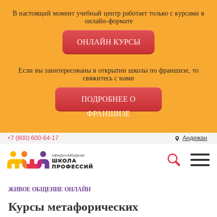
В настоящий момент учебный центр работает только с курсами в
онлайн-формате
ОНЛАЙН КУРСЫ
Если вы заинтересованы в открытии школы по франшизе, то
свяжитесь с нами
ПОДРОБНЕЕ О
ФРАНШИЗЕ
+7 (800) 600-64-17
Андижан
Профессии
Школа маркетинга и
рекламы
ЖИВОЕ ОБЩЕНИЕ ОНЛАЙН
Профессия
Специалист по
Курсы метафорических
Школа дизайна
поисковой