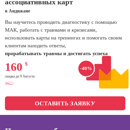
ассоциативных карт
оптимизации
сайтов (seo-
Школа нейросетей и
в Андижане
продвижение
программирования
сайтов)
Вы научитесь проводить диагностику с помощью
МАК, работать с травмами и кризисами,
Школа психологии
Профессия
Интернет-
использовать карты на тренингах и помогать своим
маркетолог
клиентам находить ответы,
Школа актерского
мастерства
прорабатывать травмы и достигать успеха
Профессия
Менеджер по
160
$
маркетингу в
Школа бизнеса и
-40%
социальных
управления
сетях (SMM-
скидка до 9 Августа
менеджер)
267
$
Фотошкола
Профессия
Специалист по
ОСТАВИТЬ ЗАЯВКУ
Школа медиа
таргетингу
Школа рисования
Курсы