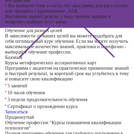
На практике
•
Вы выберете тему и составите программу для коуч-сессии
или тренинга с применением МАК.
Наставник оценит результат выполнения задания и
подробно разберет его с вами.
Обучение для разных целей
В зависимости от ваших целей вы можете подобрать для
себя оптимальный курс обучения. Если вы хотите получить
максимальное количество знаний, практики и портфолио -
выбирайте обучение профессии.
Базовый
Курсы метафорических ассоциативных карт
Программа с акцентом на практическое применение знаний
и быстрый результат, за короткий срок вы углубитесь в тему
и повысите свою квалификацию
5 занятий
10 часов обучения
3 недели продолжительность обучения
Сертификат о прохождении курса
Записаться
Продвинутый
Обучение профессии “Курсы повышения квалификации
психологов“
Полная программа обучения для глубокого погружения в