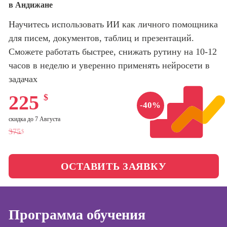
в Андижане
оптимизации
сайтов (seo-
Школа нейросетей и
Научитесь использовать ИИ как личного помощника
продвижение
программирования
сайтов)
для писем, документов, таблиц и презентаций.
Сможете работать быстрее, снижать рутину на 10-12
Школа психологии
Профессия
часов в неделю и уверенно применять нейросети в
Интернет-
маркетолог
задачах
Школа актерского
мастерства
Профессия
225
$
Менеджер по
-40%
маркетингу в
Школа бизнеса и
скидка до 7 Августа
социальных
управления
375
$
сетях (SMM-
менеджер)
Фотошкола
Профессия
ОСТАВИТЬ ЗАЯВКУ
Специалист по
Школа медиа
таргетингу
Школа рисования
Программа обучения
Курсы