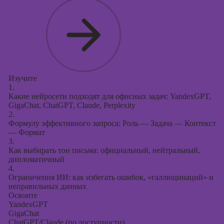
Курсы
продвижения в
социальных
сетях
Курсы
таргетированной
рекламы
Изучите
1.
Курсы
Какие нейросети подходят для офисных задач: YandexGPT,
продюсирования
GigaChat, ChatGPT, Claude, Perplexity
проектов
2.
Формулу эффективного запроса: Роль — Задача — Контекст
Курсы создания
— Формат
презентаций в
3.
PowerPoint
Как выбирать тон письма: официальный, нейтральный,
дипломатичный
4.
Ограничения ИИ: как избегать ошибок, «галлюцинаций» и
неправильных данных
Освоите
YandexGPT
GigaChat
ChatGPT/Claude (по доступности)