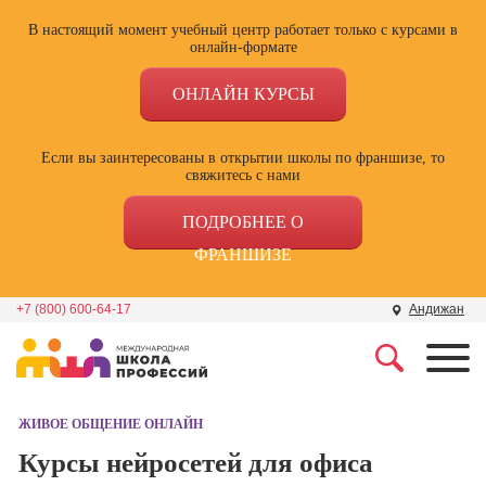
В настоящий момент учебный центр работает только с курсами в
онлайн-формате
ОНЛАЙН КУРСЫ
Если вы заинтересованы в открытии школы по франшизе, то
свяжитесь с нами
ПОДРОБНЕЕ О
ФРАНШИЗЕ
+7 (800) 600-64-17
Андижан
Профессии
Школа маркетинга и
рекламы
ЖИВОЕ ОБЩЕНИЕ ОНЛАЙН
Профессия
Специалист по
Курсы нейросетей для офиса
Школа дизайна
поисковой