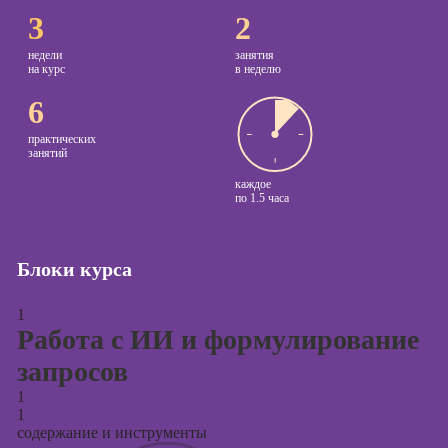
3
2
Курсы
Онлайн-обучение
копирайтинга
недели
занятия
на курс
в неделю
Курсы по
6
созданию
контента
практических
занятий
Курсы по
каждое
поисковой
по
1.5 часа
оптимизации
сайтов (seo-
продвижение
Блоки курса
сайтов)
Курсы создания
1
и продвижения
Работа с ИИ и формулирование
сайтов на Tilda
запросов
Курсы
1
контекстной
1
рекламы
содержание и инструменты